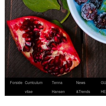
Hop
Forside
Curriculum
Tenna
News
GU
til
vitae
Hansen
&Trends
HE
indhold