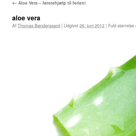
←
Aloe Vera – førstehjælp til ferien!
aloe vera
Af
Thomas Bøndergaard
|
Udgivet
26. juni 2012
|
Fuld størrelse