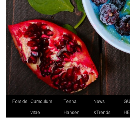
Hop
Forside
Curriculum
Tenna
News
GU
til
vitae
Hansen
&Trends
HE
indhold