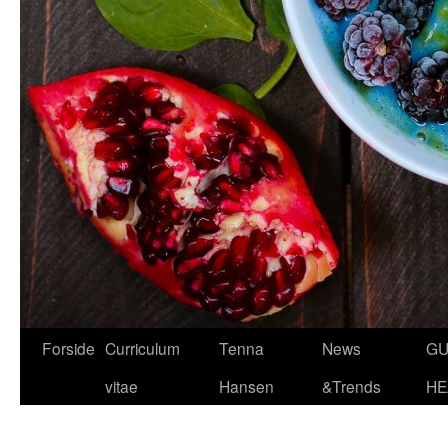
Hop
Forside
Curriculum
Tenna
News
GU
til
vitae
Hansen
&Trends
HE
indhold