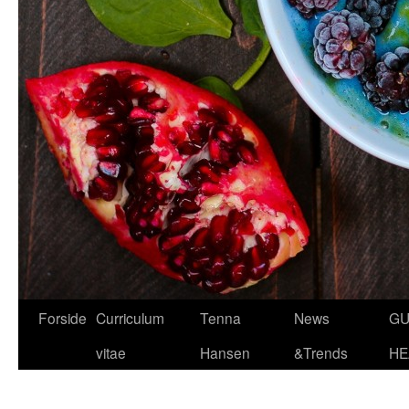
Hop
Forside
Curriculum
Tenna
News
GU
til
vitae
Hansen
&Trends
HE
indhold