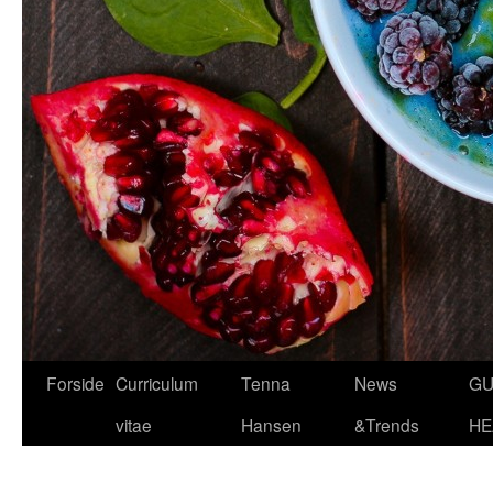
Hop
Forside
Curriculum
Tenna
News
GU
til
vitae
Hansen
&Trends
HE
indhold