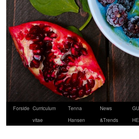
Hop
Forside
Curriculum
Tenna
News
GU
til
vitae
Hansen
&Trends
HE
indhold