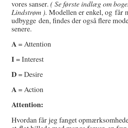
vores sanser.
( Se første indlæg om bog
Lindstrøm ).
Modellen er enkel, og får ma
udbygge den, findes der også flere mod
senere.
A
= Attention
I
= Interest
D
= Desire
A
= Action
Attention:
Hvordan får jeg fanget opmærksomhed