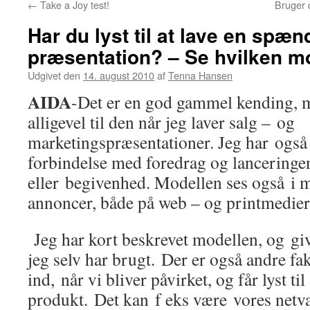
←
Take a Joy test!
Bruger 
Har du lyst til at lave en spæ
præsentation? – Se hvilken mo
Udgivet den
14. august 2010
af
Tenna Hansen
AIDA
-Det er en god gammel kending, 
alligevel til den når jeg laver salg – og
marketingspræsentationer. Jeg har også
forbindelse med foredrag og lanceringen
eller begivenhed. Modellen ses også i 
annoncer, både på web – og printmedier
Jeg har kort beskrevet modellen, og g
jeg selv har brugt. Der er også andre fak
ind, når vi bliver påvirket, og får lyst til
produkt. Det kan f eks være vores netv