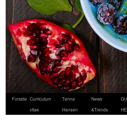
Hop
Forside
Curriculum
Tenna
News
GU
til
vitae
Hansen
&Trends
HE
indhold