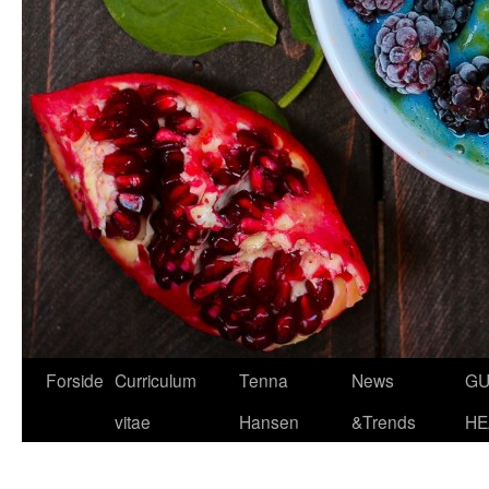
Hop
Forside
Curriculum
Tenna
News
GU
til
vitae
Hansen
&Trends
HE
indhold