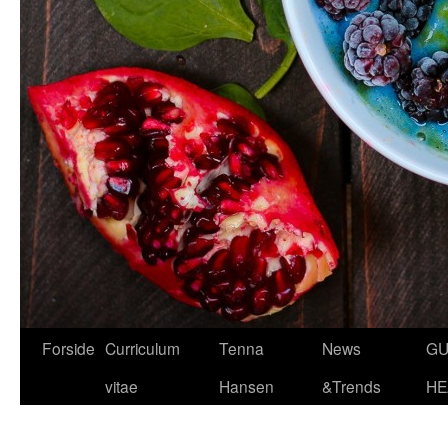
Hop
Forside
Curriculum
Tenna
News
GU
til
vitae
Hansen
&Trends
HE
indhold