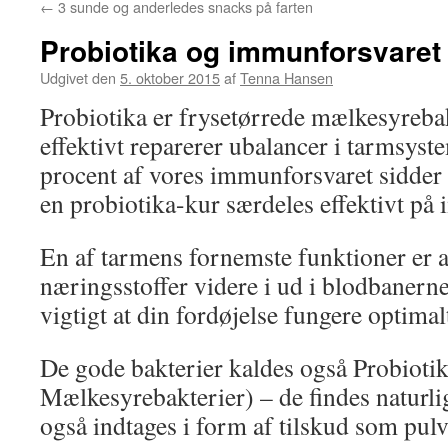
←
3 sunde og anderledes snacks på farten
Probiotika og immunforsvaret
Udgivet den
5. oktober 2015
af
Tenna Hansen
Probiotika er frysetørrede mælkesyreba
effektivt reparerer ubalancer i tarmsys
procent af vores immunforsvaret sidder 
en probiotika-kur særdeles effektivt på
En af tarmens fornemste funktioner er at
næringsstoffer videre i ud i blodbanerne,
vigtigt at din fordøjelse fungere optimal
De gode bakterier kaldes også Probiotik
Mælkesyrebakterier) – de findes naturli
også indtages i form af tilskud som pulve