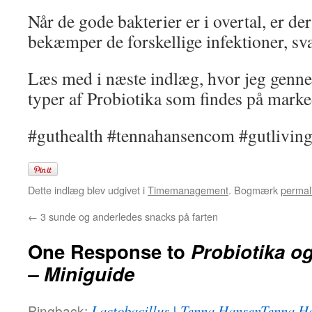
Når de gode bakterier er i overtal, er der
bekæmper de forskellige infektioner, sv
Læs med i næste indlæg, hvor jeg genne
typer af Probiotika som findes på marke
#guthealth #tennahansencom #gutlivin
Dette indlæg blev udgivet i
Timemanagement
. Bogmærk
permal
←
3 sunde og anderledes snacks på farten
One Response to
Probiotika o
– Miniguide
Pingback:
Lactobacillus | Tenna HansenTenna H