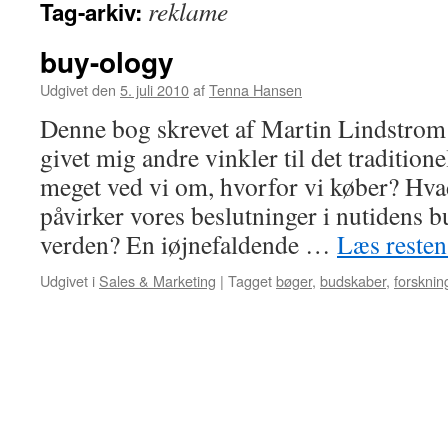
reklame
Tag-arkiv:
buy-ology
Udgivet den
5. juli 2010
af
Tenna Hansen
Denne bog skrevet af Martin Lindstrom 
givet mig andre vinkler til det traditio
meget ved vi om, hvorfor vi køber? Hvad
påvirker vores beslutninger i nutidens
verden? En iøjnefaldende …
Læs reste
Udgivet i
Sales & Marketing
|
Tagget
bøger
,
budskaber
,
forsknin