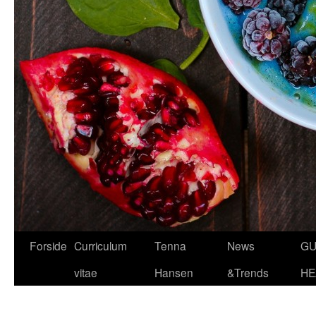
Hop
Forside
Curriculum
Tenna
News
GU
til
vitae
Hansen
&Trends
HE
indhold