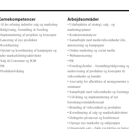
Kernekompetencer
Arbejdsområder
 18 års erfaring indenfor salg og marketing
• Udarbejdelse af strategi, salg - og
 Rådgivning, formidling & foredrag
marketingsplaner
 Implementering af projekter og koncepter
• Konkurrentanalyser
 Lancering af nye produkter
• Samarbejde med medievirksomheder ifm.
 Koordinering
annoncering og kampagner
 Opstart og koordinering af kampagner og
• Online marketing og social media
ndre markedsføringsaktiviteter
• Webannoncering
 Salg til Consumer og B2B
• PR
 PR
• Foredragsholder – formidling/rådgivning o
 Produktudvikling
undervisning af produkter og koncepter til
virksomheder og kunder.
• Ansvarlig for afholdelse af arrangementer 
seminarer
• Samarbejde med virksomheder og forening
• Udvikling og implementering af nyt
forretningsområde/koncept
• Branding af virksomhed og produkter
• Koordinering af salg og markedsaktiviteter
• Deltagelse på messer og konferencer
• Opsøge nye markeder og målgrupper
• Opsøgende salg – både via telefon og kørse