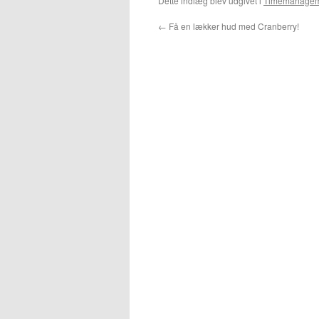
Dette indlæg blev udgivet i
Timemanagem
←
Få en lækker hud med Cranberry!