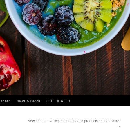
Hansen
News &Trends
GUT HEALTH
New and innovative immune health products on the market
→