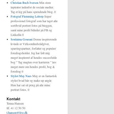
Christian Buch Iversen
Min store
inpirator indenfor de sociale medier.
Tag et kig på hans spændende blog. 0
Fotograf Flemming Leitorp
Super
professionel fotograf som har taget alle
sort/hvid portræt fotos på bloggen,
samt mine profil billeder på FB og
Linkedin 0
Soulaima Gourani
Denne inspirerende
kvinde er Virksomhedsrådgiver,
sparringspartner, forfatter og populær
foredragsholder. Jeg har følt mig
meget inspireret af hendes succesfulde
bog ” Tag magten over karrieren ” læs
meget mere om hendes profil, bog &
foredrag 0
Stylist May Naes
May er en fantastisk
stylist hvad hår og make-up angår.
Hun har sat sit præg på alle mine
portræt fotos. 0
Kontakt
Tenna Hansen
tlf. 41 12 50 50
t.hansen@live.dk