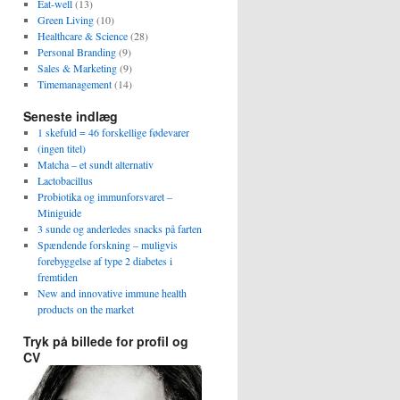
Eat-well
(13)
Green Living
(10)
Healthcare & Science
(28)
Personal Branding
(9)
Sales & Marketing
(9)
Timemanagement
(14)
Seneste indlæg
1 skefuld = 46 forskellige fødevarer
(ingen titel)
Matcha – et sundt alternativ
Lactobacillus
Probiotika og immunforsvaret –
Miniguide
3 sunde og anderledes snacks på farten
Spændende forskning – muligvis
forebyggelse af type 2 diabetes i
fremtiden
New and innovative immune health
products on the market
Tryk på billede for profil og
CV