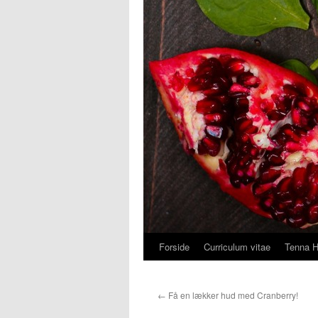
Forside
Curriculum vitae
Tenna 
Hop
til
←
Få en lækker hud med Cranberry!
indhold