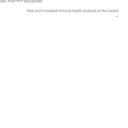
ent
. Bogmærk
permalinket
.
New and innovative immune health products on the market
→