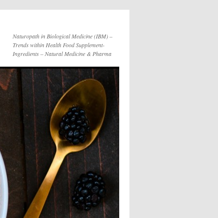
Naturopath in Biological Medicine (IBM) –
Trends within Health Food Supplement-
Ingredients – Natural Medicine & Pharma