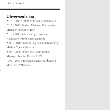
LinkedIn profil
Erhvervserfaring
2013 - 2014 Online Marketing uddannelse
2012 - 2013 Product Manager/Knowledge
Manager Fagron Nordic
2010 - 2012 Selvstændig konsulent
Healthcare (Productmanagement)
2008 - 2010 Produkt - og behandleransvarlig,
Medica Clinical Nord A/
2004 - 2008 Export assistent/Product
g
Manager, Institut Rosell/ LHN
1997 - 2004 Projektassistent/Koordinator i
SONOFON/Telenor
og
er
l