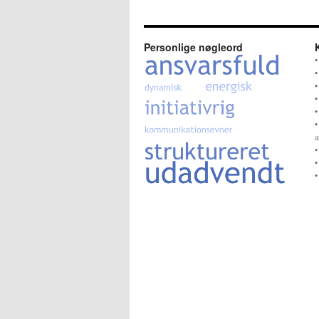
Personlige nøgleord
•
•
•
•
•
•
a
•
•
•