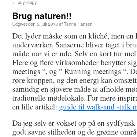
←
buy-ology
Brug naturen!!
Udgivet den
5. juli 2010
af
Tenna Hansen
Det lyder måske som en kliché, men en k
underværker. Sanserne bliver taget i br
måde når vi er ude. Selv en kort tur me
Flere og flere virksomheder benytter sig
meetings “, og ” Running meetings “. De
røre kroppen, og den energi kan omsættes
samtidig en sjovere måde at afholde møde
tradionelle mødelokale. For mere inspir
en lille artikel:
guide til walk-and -talk 
Da jeg selv er vokset op på en sydfynsk
godt savne stilheden og de grønne områ