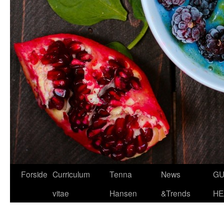
Hop
Forside
Curriculum
Tenna
News
GU
til
vitae
Hansen
&Trends
HE
indhold