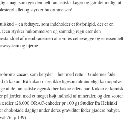
gtig smag, som gør den helt fantastisk i kager og gør det muligt at
lesteroltallet og styrker hukommelsen!
ttilskud – en fedtsyre, som indeholder et fosforlipid, der er en
re. Den styrker hukommelsen og samtidig regulerer den
g bestanddel af membranerne i alle vores cellevægge og er essentielt
nervesystem og hjerne.
eobroma cacao, som betyder – helt med rette – Gudernes føde.
id rå kakao. Rå kakao ristes ikke ligesom almindeligt kakaopulver
e af de fantastiske egenskaber kakao ellers har. Kakao er kemisk
er på jorden med et meget højt indhold af mineraler, og den scorer
ntværdier (28.000 ORAC-enheder pr 100 g) Studier fra Helsinki
er chokolade dagligt under deres graviditet føder gladere babyer.
ol 76, p 139)