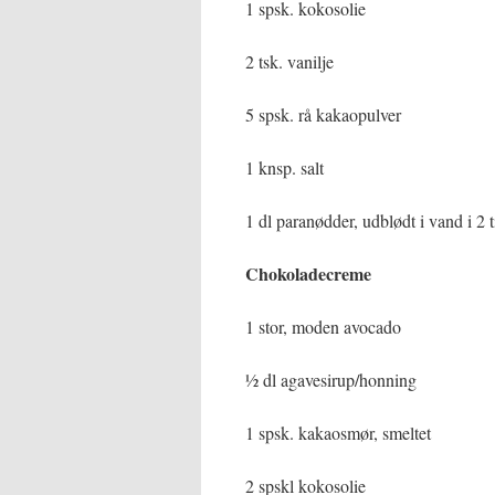
1 spsk. kokosolie
2 tsk. vanilje
5 spsk. rå kakaopulver
1 knsp. salt
1 dl paranødder, udblødt i vand i 2
Chokoladecreme
1 stor, moden avocado
½ dl agavesirup/honning
1 spsk. kakaosmør, smeltet
2 spskl kokosolie