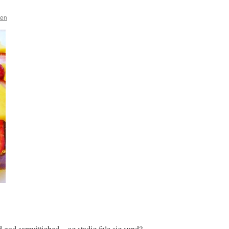
sen
 god samvittighed – og stadig føle sig sund?