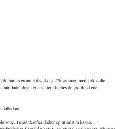
il du har en ensartet dadel-dej. Ælt sammen med kokosolie,
dst når dadel-dejen er ensartet tilsættes de grofthakkede
n tallerken.
solie. Tilsæt derefter dadler og til sidst rå kakao,
mfrøskaller. Blend det hele til en creme, og tilsæt evt. lidt vand