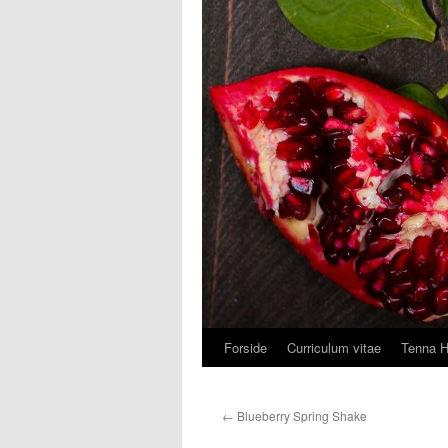
Forside
Curriculum vitae
Tenna 
Hop
til
←
Blueberry Spring Shake
indhold