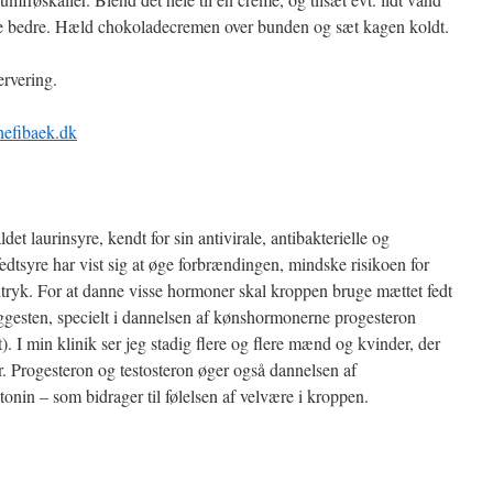
lide bedre. Hæld chokoladecremen over bunden og sæt kagen koldt.
ervering.
efibaek.dk
et laurinsyre, kendt for sin antivirale, antibakterielle og
tsyre har vist sig at øge forbrændingen, mindske risikoen for
tryk. For at danne visse hormoner skal kroppen bruge mættet fedt
yggesten, specielt i dannelsen af kønshormonerne progesteron
). I min klinik ser jeg stadig flere og flere mænd og kvinder, der
r. Progesteron og testosteron øger også dannelsen af
onin – som bidrager til følelsen af velvære i kroppen.