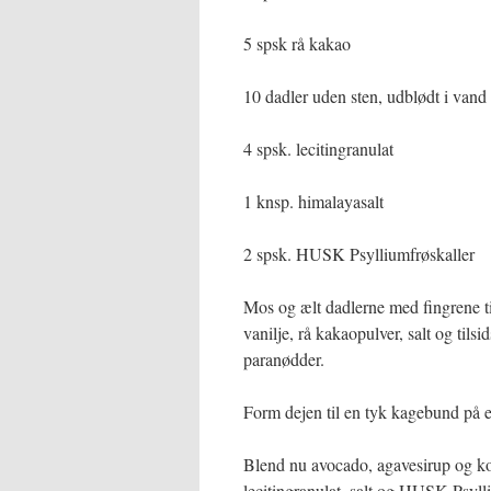
5 spsk rå kakao
10 dadler uden sten, udblødt i vand
4 spsk. lecitingranulat
1 knsp. himalayasalt
2 spsk. HUSK Psylliumfrøskaller
Mos og ælt dadlerne med fingrene t
vanilje, rå kakaopulver, salt og tilsi
paranødder.
Form dejen til en tyk kagebund på e
Blend nu avocado, agavesirup og koko
lecitingranulat, salt og HUSK Psylliu