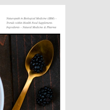
Naturopath in Biological Medicine (IBM) –
Trends within Health Food Supplement-
Ingredients – Natural Medicine & Pharma