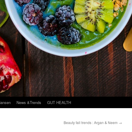
Hansen
News &Trends
GUT HEALTH
Beauty fall trends : Argan & Neem
→