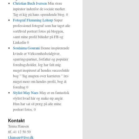
Christian Buch Iversen
Min store
inpirator indenfor de sociale medier.
Tag et kig på hans spændende blog. 0
Fotograf Flemming Leitorp
Super
professionel fotograf som har taget alle
sort/hvid portræt fotos på bloggen,
samt mine profil billeder på FB og
Linkedin 0
Soulaima Gourani
Denne inspirerende
kvinde er Virksomhedsrådgiver,
sparringspartner, forfatter og populær
foredragsholder. Jeg har følt mig
meget inspireret af hendes succesfulde
bog ” Tag magten over karrieren ” læs
meget mere om hendes profil, bog &
foredrag 0
Stylist May Naes
May er en fantastisk
stylist hvad hår og make-up angår.
Hun har sat sit præg på alle mine
portræt fotos. 0
Kontakt
Tenna Hansen
tlf. 41 12 50 50
t.hansen@live.dk