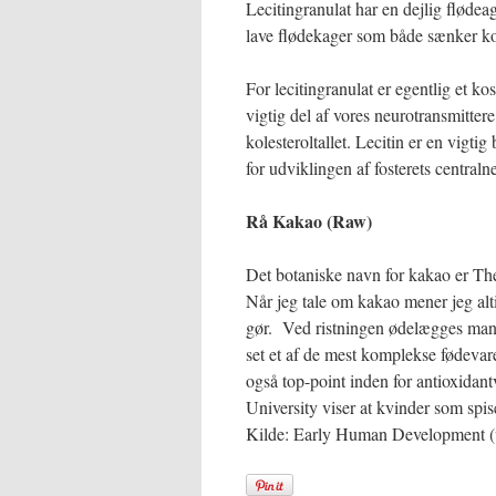
Lecitingranulat har en dejlig flødea
lave flødekager som både sænker ko
For lecitingranulat er egentlig et kos
vigtig del af vores neurotransmitte
kolesteroltallet. Lecitin er en vigti
for udviklingen af fosterets central
Rå Kakao (Raw)
Det botaniske navn for kakao er Th
Når jeg tale om kakao mener jeg alt
gør. Ved ristningen ødelægges mang
set et af de mest komplekse fødevar
også top-point inden for antioxida
University viser at kvinder som spis
Kilde: Early Human Development (v