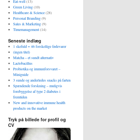
Eat-well
(13)
Green Living
(10)
Healthcare & Science
(28)
Personal Branding
(9)
Sales & Marketing
(9)
Timemanagement
(14)
Seneste indlæg
1 skefuld = 46 forskellige fødevarer
(ingen titel)
Matcha – et sundt alternativ
Lactobacillus
Probiotika og immunforsvaret –
Miniguide
3 sunde og anderledes snacks på farten
Spændende forskning – muligvis
forebyggelse af type 2 diabetes i
fremtiden
New and innovative immune health
products on the market
Tryk på billede for profil og
CV